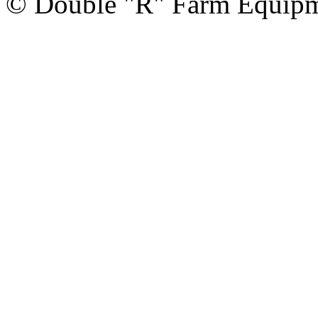
© Double "R" Farm Equipm